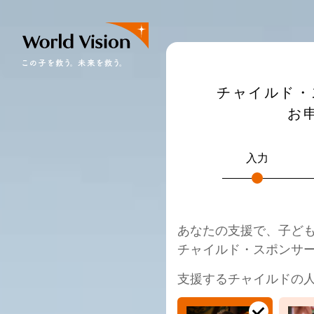
チャイルド・
お
入力
あなたの支援で、子ど
チャイルド・スポンサ
支援するチャイルドの