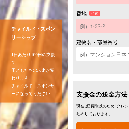
番地
必須
チャイルド・スポン
サーシップ
建物名・部屋番号
1日あたり150円の支援
で、
子どもたちの未来が変
わります。
チャイルド・スポンサ
支援金の送金方法
ーになってください
現在､経費削減のため｢クレ
勧めしております。