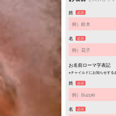
姓
必須
名
必須
お名前ローマ字表記
※チャイルドにお知らせする
姓
必須
名
必須