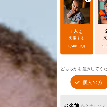
1人
を
支援する
4,500円/月
9,
どちらかを選択してく
個人の方
お名前
を入力してく