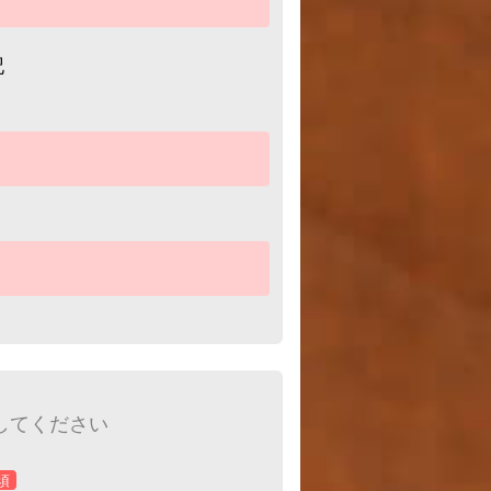
記
してください
須