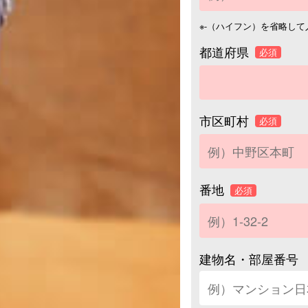
※-（ハイフン）を省略し
都道府県
必須
市区町村
必須
番地
必須
建物名・部屋番号