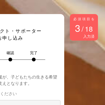
必須項目を
3
/
18
クト・サポーター
入力済
お申し込み
確認
完了
援が、子どもたちの生きる希望
支えとなります。
ください