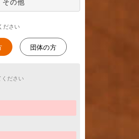
その他
ください
方
団体の方
てください