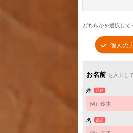
どちらかを選択して
個人の
お名前
を入力し
姓
必須
名
必須