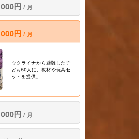
,000
円
/
月
,000
円
/
月
ウクライナから避難した子
ども50人に、教材や玩具セ
ットを提供。
,000
円
/
月