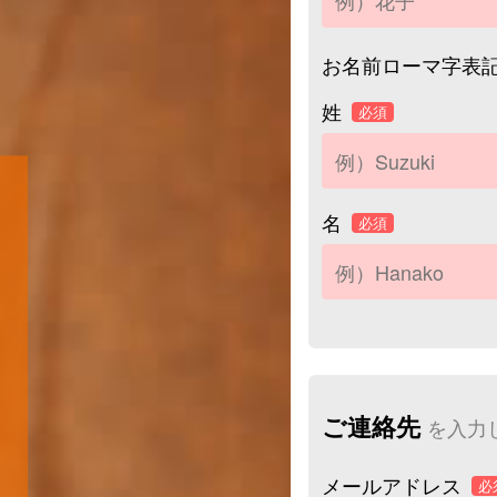
お名前ローマ字表
姓
必須
名
必須
ご連絡先
を入力
メールアドレス
必