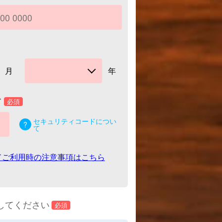
月
年
ド
必須
セキュリティコードについ
て
ドご利用時の注意事項はこちら
してください
必須