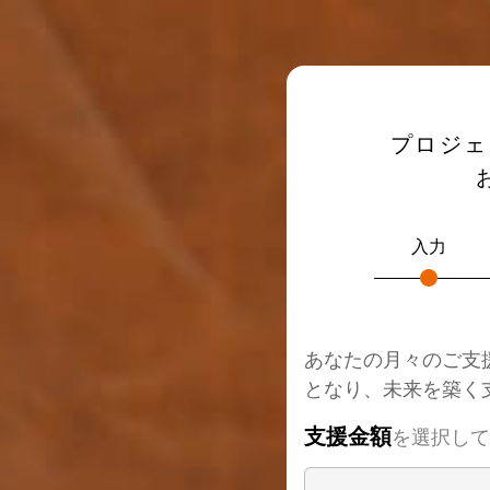
プロジェ
入力
あなたの月々のご支
となり、未来を築く
支援金額
を選択して